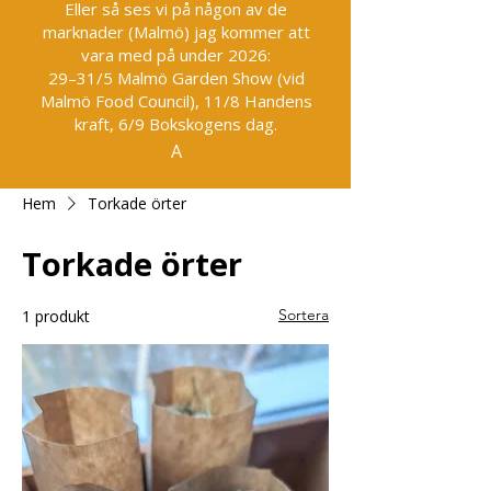
Eller så ses vi på någon av de
marknader (Malmö) jag kommer att
vara med på under 2026:
29–31/5 Malmö Garden Show (vid
Malmö Food Council), 11/8 Handens
kraft, 6/9 Bokskogens dag.
A
Hem
Torkade örter
Torkade örter
Sortera
1 produkt