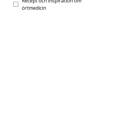
Recept och inspiration om
örtmedicin
Recept och inspiration om
vilda växter
Digitaler kurser om
örtmedicin
Skicka
Herbs & Honey drivs av mig, Angelique.
Jag vill inspirera andra att återupptäcka
odlade och vilda medicinalväxter, och
hur de på ett naturligt sätt kan få en
plats i våra liv igen.