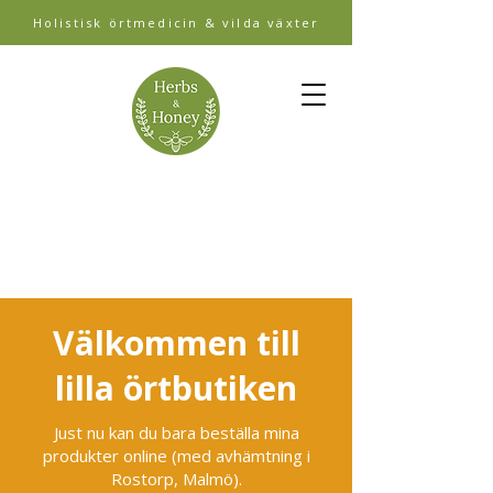
Holistisk örtmedicin & vilda växter
Välkommen till
lilla örtbutiken
Just nu kan du bara beställa mina
produkter online (med avhämtning i
Rostorp, Malmö).