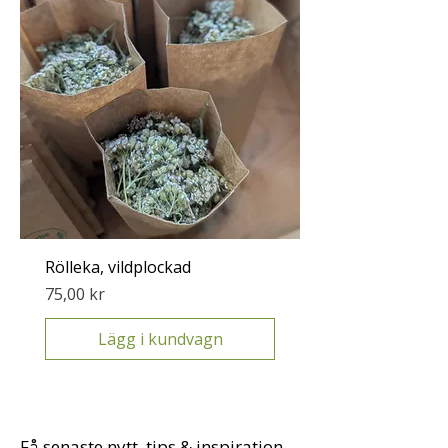
Rölleka, vildplockad
Pris
75,00 kr
Lägg i kundvagn
Få senaste nytt, tips & inspiration