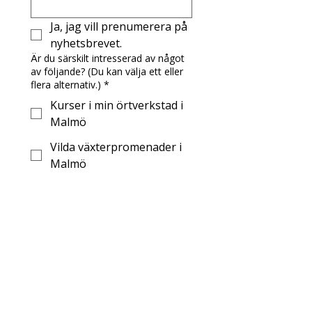
Ja, jag vill prenumerera på 
nyhetsbrevet.
Är du särskilt intresserad av något
av följande? (Du kan välja ett eller
flera alternativ.)
*
Kurser i min örtverkstad i
Malmö
Vilda växterpromenader i
Malmö
Recept och inspiration om
örtmedicin
Recept och inspiration om
vilda växter
Digitaler kurser om
örtmedicin
Skicka