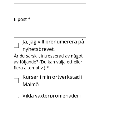
E-post
*
Ja, jag vill prenumerera på 
nyhetsbrevet.
Är du särskilt intresserad av något
av följande? (Du kan välja ett eller
flera alternativ.)
*
Kurser i min örtverkstad i
Malmö
Vilda växterpromenader i
Malmö
Recept och inspiration om
örtmedicin
Recept och inspiration om