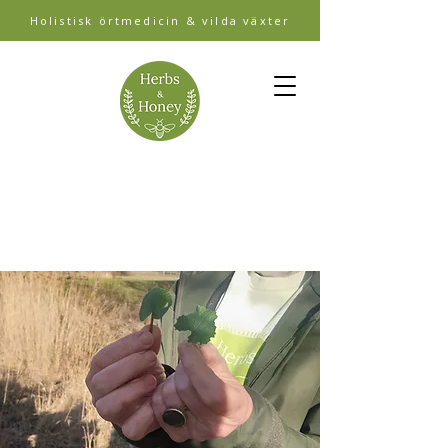
Holistisk örtmedicin & vilda växter