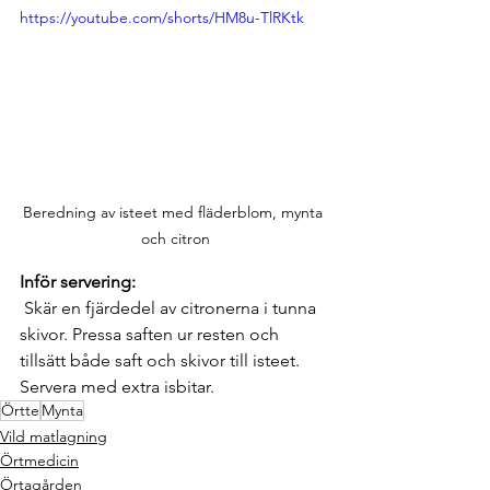
https://youtube.com/shorts/HM8u-TlRKtk
Beredning av isteet med fläderblom, mynta 
och citron
Inför servering:
Skär en fjärdedel av citronerna i tunna 
skivor. Pressa saften ur resten och 
tillsätt både saft och skivor till isteet. 
Servera med extra isbitar.
Örtte
Mynta
Vild matlagning
Örtmedicin
Örtagården