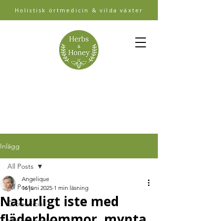
Holistisk örtmedicin & vilda växter
Inlägg
All Posts
Angelique
All Posts
16 juni 2025
1 min läsning
Naturligt iste med
Örtmedicin
fläderblommor, mynta
Vild matlagning