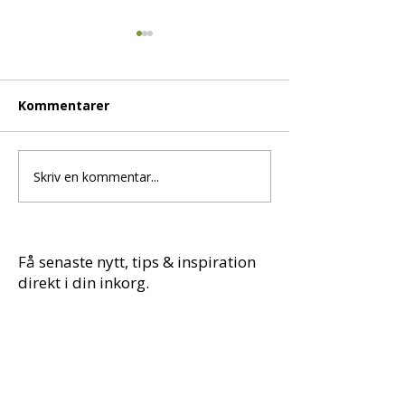
Kommentarer
Skriv en kommentar...
Kroppspeeling med
Sömnmjölk me
honung, lavendel och
lavendel, kamo
grönt te
citronmeliss
Få senaste nytt, tips & inspiration
direkt i din inkorg.
Förnamn
*
E-post
*