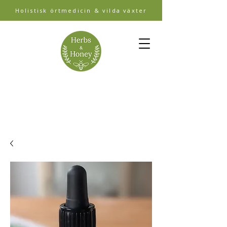
Holistisk örtmedicin & vilda växter