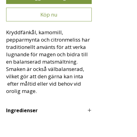
Köp nu
Kryddfänkål, kamomill,
pepparmynta och citronmeliss har
traditionellt använts för att verka
lugnande för magen och bidra till
en balanserad matsmältning.
Smaken är också välbalanserad,
vilket gör att den gärna kan inta
efter måltid eller vid behov vid
orolig mage.
Ingredienser
Kryddfänkålsfrön, kamomillblommor,
pepparmyntablad och citronmelissblad
(allt kommer från mina odlingar)