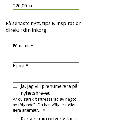
Pris
220,00 kr
Få senaste nytt, tips & inspiration
direkt i din inkorg.
Förnamn
*
E-post
*
Ja, jag vill prenumerera på 
nyhetsbrevet.
Är du särskilt intresserad av något
av följande? (Du kan välja ett eller
Nattro tinktur med
Maskrossalva med eterisk
Rölleka, vildplockad
Gran - i örtmedicin, hudvård
flera alternativ.)
*
valerianarötter
lavendelolja
och matlagning
Pris
75,00 kr
Kurser i min örtverkstad i
Pris
Pris
Pris
195,00 kr
100,00 kr
165,00 kr
Malmö