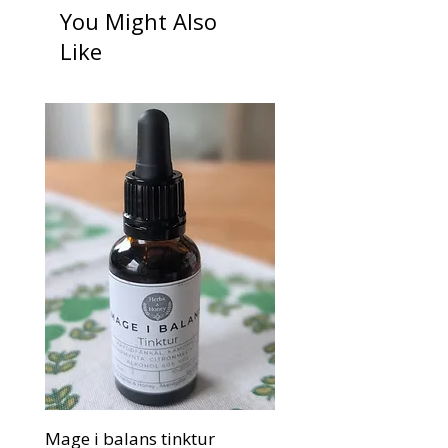
40 % vodka
You Might Also
Innehåll:
30 ml
Like
Tinkturen levereras i en vacker brun
glasflaska med droppipett, som kan
återanvändas.
Mage i balans tinktur