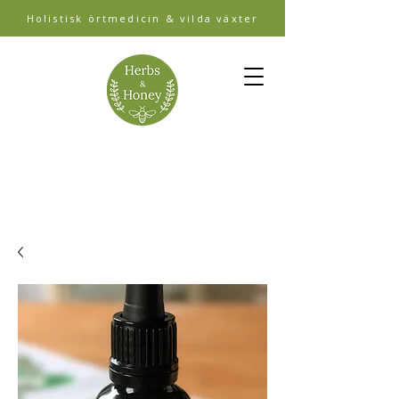
Holistisk örtmedicin & vilda växter