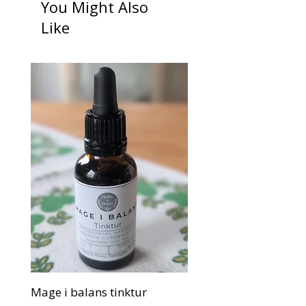
Innehåll:
30 ml
You Might Also
Tinkturen levereras i en vacker brun
Like
glasflaska med droppipett, som kan
återanvändas.
Mage i balans tinktur