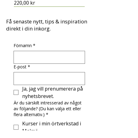
Pris
220,00 kr
Få senaste nytt, tips & inspiration
direkt i din inkorg.
Förnamn
*
E-post
*
Ja, jag vill prenumerera på 
nyhetsbrevet.
Är du särskilt intresserad av något
av följande? (Du kan välja ett eller
Nattro tinktur med
Maskrossalva med eterisk
Rölleka, vildplockad
Gran - i örtmedicin, hudvård
flera alternativ.)
*
valerianarötter
lavendelolja
och matlagning
Pris
75,00 kr
Kurser i min örtverkstad i
Pris
Pris
Pris
195,00 kr
100,00 kr
165,00 kr
Malmö