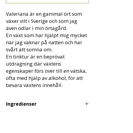
Valeriana är en gammal ört som
växer vilt i Sverige och som jag
även odlar i min örtagård.
En växt som har hjälpt mig mycket
när jag vaknar på natten och har
svårt att somna om.
En tinktur är en beprövat
utdragning där växtens
egenskaper förs över till en vätska,
ofta med hjälp av alkohol, för att
bevara växtens innehåll.
Ingredienser
Valerianarot (växten kommer från min
örtagård)
40 % vodka