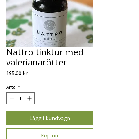
Nattro tinktur med
valerianarötter
Pris
195,00 kr
Antal
*
Lägg i kundvagn
Köp nu