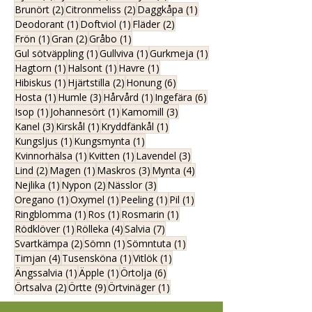
2 inlägg
2 inlägg
1 inlägg
Brunört
(2)
Citronmeliss
(2)
Daggkåpa
(1)
1 inlägg
1 inlägg
2 inlägg
Deodorant
(1)
Doftviol
(1)
Fläder
(2)
1 inlägg
2 inlägg
1 inlägg
Frön
(1)
Gran
(2)
Gråbo
(1)
1 inlägg
1 inlägg
1 inlägg
Gul sötväppling
(1)
Gullviva
(1)
Gurkmeja
(1)
1 inlägg
1 inlägg
1 inlägg
Hagtorn
(1)
Halsont
(1)
Havre
(1)
1 inlägg
2 inlägg
6 inlägg
Hibiskus
(1)
Hjärtstilla
(2)
Honung
(6)
1 inlägg
3 inlägg
1 inlägg
6 inlägg
Hosta
(1)
Humle
(3)
Hårvård
(1)
Ingefära
(6)
1 inlägg
1 inlägg
3 inlägg
Isop
(1)
Johannesört
(1)
Kamomill
(3)
3 inlägg
1 inlägg
1 inlägg
Kanel
(3)
Kirskål
(1)
Kryddfänkål
(1)
1 inlägg
1 inlägg
Kungsljus
(1)
Kungsmynta
(1)
1 inlägg
1 inlägg
3 inlägg
Kvinnorhälsa
(1)
Kvitten
(1)
Lavendel
(3)
2 inlägg
1 inlägg
3 inlägg
4 inlägg
Lind
(2)
Magen
(1)
Maskros
(3)
Mynta
(4)
1 inlägg
2 inlägg
3 inlägg
Nejlika
(1)
Nypon
(2)
Nässlor
(3)
1 inlägg
1 inlägg
1 inlägg
1 inlägg
Oregano
(1)
Oxymel
(1)
Peeling
(1)
Pil
(1)
1 inlägg
1 inlägg
1 inlägg
Ringblomma
(1)
Ros
(1)
Rosmarin
(1)
1 inlägg
4 inlägg
7 inlägg
Rödklöver
(1)
Rölleka
(4)
Salvia
(7)
2 inlägg
1 inlägg
1 inlägg
Svartkämpa
(2)
Sömn
(1)
Sömntuta
(1)
4 inlägg
1 inlägg
1 inlägg
Timjan
(4)
Tusensköna
(1)
Vitlök
(1)
1 inlägg
1 inlägg
6 inlägg
Ängssalvia
(1)
Äpple
(1)
Örtolja
(6)
2 inlägg
9 inlägg
1 inlägg
Örtsalva
(2)
Örtte
(9)
Örtvinäger
(1)