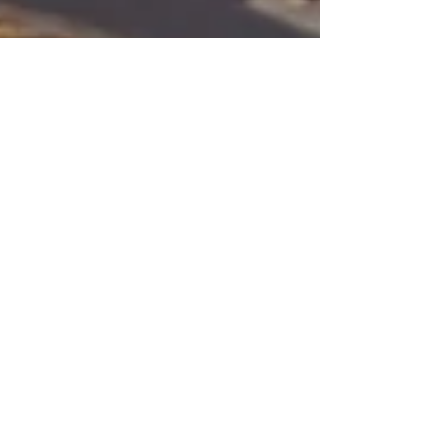
Örtmedicin
Sensuell varm choklad
med rosinfusion
Sensuell varm choklad med rosinfusion Ros och
choklad – två sensuella örter som möts i
kroppen i värme och mjukhet. Rosen öppnar,
mjukar upp och bär med sig en stillsam,
hjärtöppnande energi. Chokladen – den rena