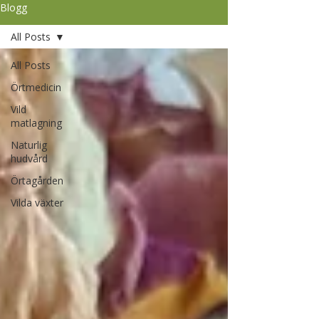
Blogg
All Posts
All Posts
Örtmedicin
Vild
matlagning
Naturlig
hudvård
Örtagården
Vilda växter