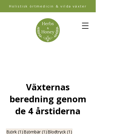
Holistisk örtmedicin & vilda växter
Växternas
beredning genom
de 4 årstiderna
1 inlägg
1 inlägg
1 inlägg
Björk
(1)
Björnbär
(1)
Blodtryck
(1)