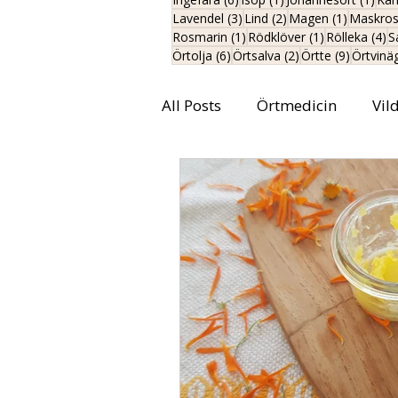
3 inlägg
2 inlägg
1 inlägg
Lavendel
(3)
Lind
(2)
Magen
(1)
Maskro
1 inlägg
1 inlägg
4 
Rosmarin
(1)
Rödklöver
(1)
Rölleka
(4)
S
6 inlägg
2 inlägg
9 inlägg
Örtolja
(6)
Örtsalva
(2)
Örtte
(9)
Örtvinä
All Posts
Örtmedicin
Vil