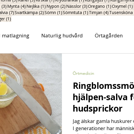
3 inlägg
4 inlägg
1 inlägg
2 inlägg
3 inlägg
1 inlägg
s
(3)
Mynta
(4)
Nejlika
(1)
Nypon
(2)
Nässlor
(3)
Oregano
(1)
Oxymel
(1)
inlägg
7 inlägg
2 inlägg
1 inlägg
1 inlägg
4 inlägg
alvia
(7)
Svartkämpa
(2)
Sömn
(1)
Sömntuta
(1)
Timjan
(4)
Tusensköna
1 inlägg
ger
(1)
d matlagning
Naturlig hudvård
Örtagården
Örtmedicin
Ringblomssmör
hjälpen-salva 
hudsprickor
Jag älskar gamla huskurer 
I generationer har människ