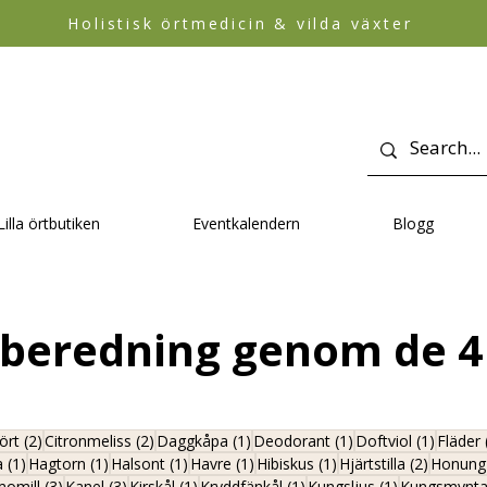
Holistisk örtmedicin & vilda växter
Lilla örtbutiken
Eventkalendern
Blogg
beredning genom de 4
ägg
2 inlägg
2 inlägg
1 inlägg
1 inlägg
1 inläg
ört
(2)
Citronmeliss
(2)
Daggkåpa
(1)
Deodorant
(1)
Doftviol
(1)
Fläder
1 inlägg
1 inlägg
1 inlägg
1 inlägg
1 inlägg
2 inlägg
a
(1)
Hagtorn
(1)
Halsont
(1)
Havre
(1)
Hibiskus
(1)
Hjärtstilla
(2)
Honung
lägg
3 inlägg
3 inlägg
1 inlägg
1 inlägg
1 inlägg
omill
(3)
Kanel
(3)
Kirskål
(1)
Kryddfänkål
(1)
Kungsljus
(1)
Kungsmynt