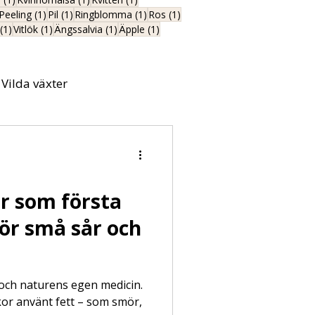
1 inlägg
1 inlägg
1 inlägg
1 inlägg
1 inlägg
Peeling
(1)
Pil
(1)
Ringblomma
(1)
Ros
(1)
1 inlägg
1 inlägg
1 inlägg
1 inlägg
(1)
Vitlök
(1)
Ängssalvia
(1)
Äpple
(1)
Vilda växter
 som första
för små sår och
och naturens egen medicin.
or använt fett – som smör,