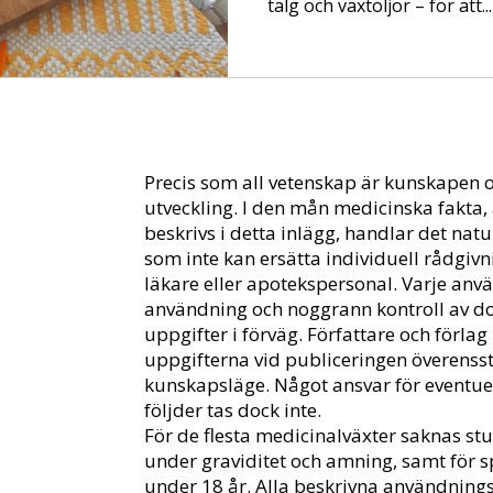
talg och växtoljor – för att...
Precis som all vetenskap är kunskapen 
utveckling. I den mån medicinska fakt
beskrivs i detta inlägg, handlar det nat
som inte kan ersätta individuell rådgivn
läkare eller apotekspersonal. Varje anvä
användning och noggrann kontroll av dos
uppgifter i förväg. Författare och förlag h
uppgifterna vid publiceringen överen
kunskapsläge. Något ansvar för eventuel
följder tas dock inte.
För de flesta medicinalväxter saknas st
under graviditet och amning, samt för
under 18 år. Alla beskrivna användning