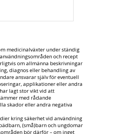
om medicinalväxter under ständig
a, användningsområden och recept
urligtvis om allmänna beskrivningar
ing, diagnos eller behandling av
ndare ansvarar själv för eventuell
eringar, applikationer eller andra
ar lagt stor vikt vid att
sstämmer med rådande
la skador eller andra negativa
udier kring säkerhet vid användning
 spädbarn, (små)barn och ungdomar
sområden bör därför – om inget