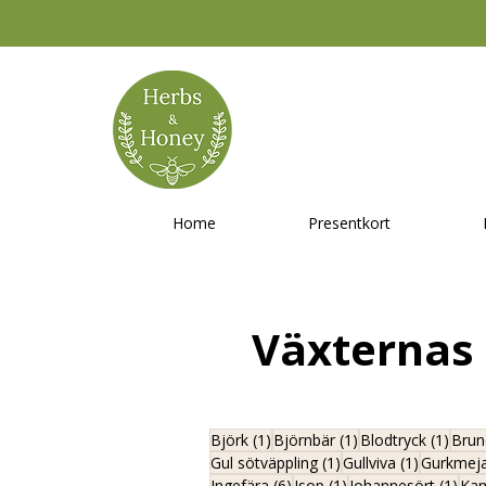
Home
Presentkort
Växternas 
1 inlägg
1 inlägg
1 inl
Björk
(1)
Björnbär
(1)
Blodtryck
(1)
Brun
1 inlägg
1 inlägg
Gul sötväppling
(1)
Gullviva
(1)
Gurkmej
6 inlägg
1 inlägg
1 in
Ingefära
(6)
Isop
(1)
Johannesört
(1)
Kam