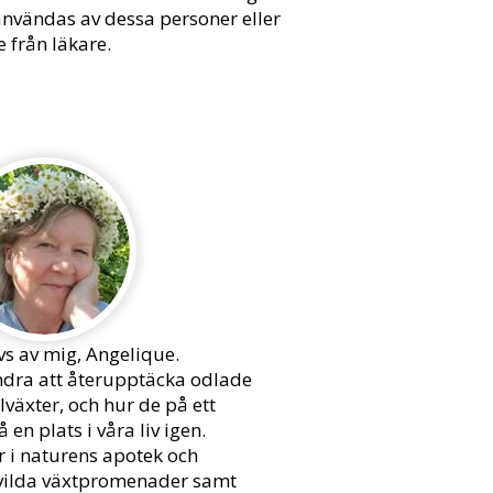
 användas av dessa personer eller
 från läkare.
s av mig, Angelique.
 andra att återupptäcka odlade
växter, och hur de på ett
å en plats i våra liv igen.
r i naturens apotek och
 vilda växtpromenader samt