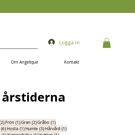
Logga in
Om Angelique
Kontakt
 årstiderna
g
2 inlägg
1 inlägg
2 inlägg
1 inlägg
(2)
Frön
(1)
Gran
(2)
Gråbo
(1)
6 inlägg
1 inlägg
3 inlägg
1 inlägg
(6)
Hosta
(1)
Humle
(3)
Hårvård
(1)
1 inlägg
1 inlägg
1 inlägg
a
(1)
Kvinnorhälsa
(1)
Kvitten
(1)