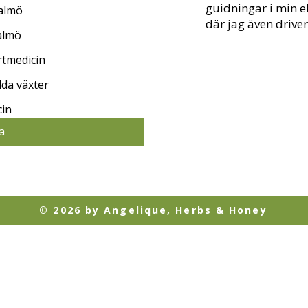
guidningar i min 
Malmö
där jag även driver
almö
rtmedicin
lda växter
cin
a
© 2026 by Angelique, Herbs & Honey