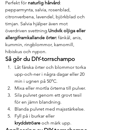
Perfekt för 
naturlig hårvård
: 
pepparmynta, salvia, rosenblad, 
citronverbena, lavendel, björkblad och 
timjan. Salvia hjälper även mot 
överdriven svettning.
Undvik oljiga eller 
allergiframkallande örter:
 fänkål, anis, 
kummin, ringblommor, kamomill, 
hibiskus och nypon.
Så gör du DIY-torrschampo
Låt färska örter och blommor torka 
upp-och-ner i några dagar eller 20 
min i ugnen på 50°C.
Mixa eller mortla örterna till pulver.
Sila pulvret genom ett grovt tesil 
för en jämn blandning.
Blanda pulvret med majsstärkelse.
Fyll på i burkar eller 
kryddströare
 och märk upp.