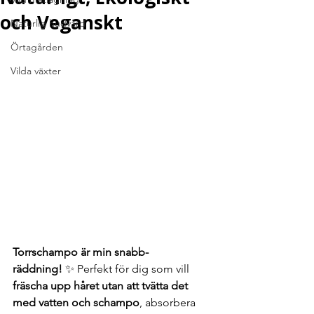
och Veganskt
Naturlig hudvård
Örtagården
Vilda växter
Torrschampo är min snabb-
räddning!
 ✨ Perfekt för dig som vill 
fräscha upp håret utan att tvätta det 
med vatten och schampo
, absorbera 