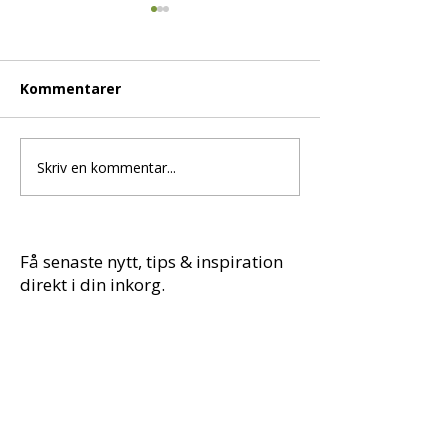
Kommentarer
Skriv en kommentar...
Huden stramar på
Sömnmjölk me
vintern? Testa mitt
lavendel, kamo
enkla sheasmör-
citronmeliss
recept!
Få senaste nytt, tips & inspiration
direkt i din inkorg.
Förnamn
*
E-post
*