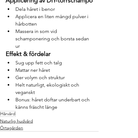
Applicering av DIY-torrschampo
Dela håret i benor
Applicera en liten mängd pulver i 
hårbotten
Massera in som vid 
schamponering och borsta sedan 
ur
Effekt & fördelar
Sug upp fett och talg
Mattar ner håret
Ger volym och struktur
Helt naturligt, ekologiskt och 
veganskt
Bonus: håret doftar underbart och 
känns fräscht länge
Hårvård
Naturlig hudvård
Örtagården