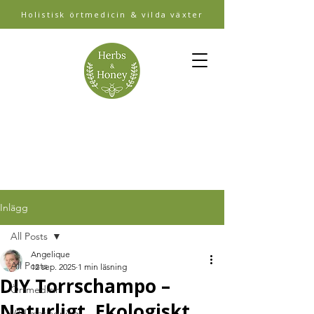
Holistisk örtmedicin & vilda växter
Inlägg
All Posts
Angelique
All Posts
12 sep. 2025
1 min läsning
DIY Torrschampo –
Örtmedicin
Naturligt, Ekologiskt
Vild matlagning